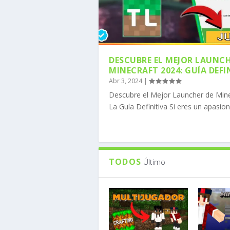
DESCUBRE EL MEJOR LAUNCH
MINECRAFT 2024: GUÍA DEFI
Abr 3, 2024
|
COMO DESCARGAR MOJO
COMO DESCARGAR FORG
CÓMO INSTALAR OPTIF
CÓMO DESCARGAR LOS 
CÓMO DESCARGAR ADDO
Descubre el Mejor Launcher de Mine
Publicado por
Publicado por
Publicado por
Publicado por
Publicado por
MineComunidad
MineComunidad
MineComunidad
MineComunidad
MineComunidad
|
|
|
|
|
Ene 8, 
Ene 8, 
Nov 20,
Nov 6, 
Nov 6, 
La Guía Definitiva Si eres un apasion
TODOS
Último