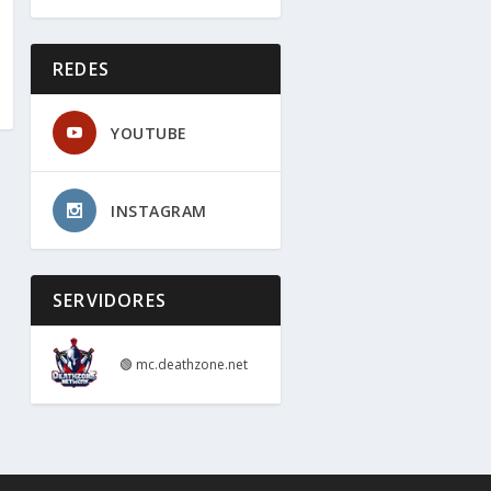
REDES
YOUTUBE
INSTAGRAM
SERVIDORES
🟢
mc.deathzone.net