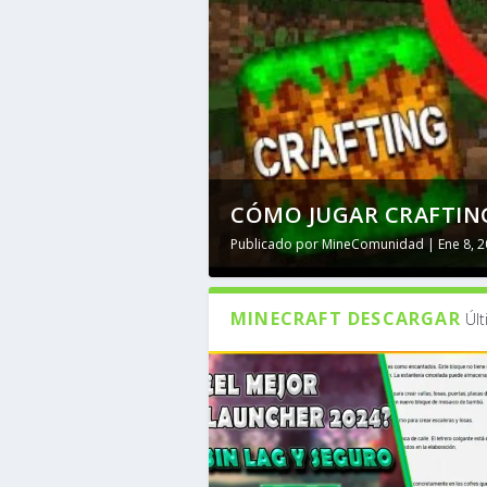
CÓMO JUGAR CRAFTING
Publicado por
MineComunidad
|
Ene 8, 
MINECRAFT DESCARGAR
Úl