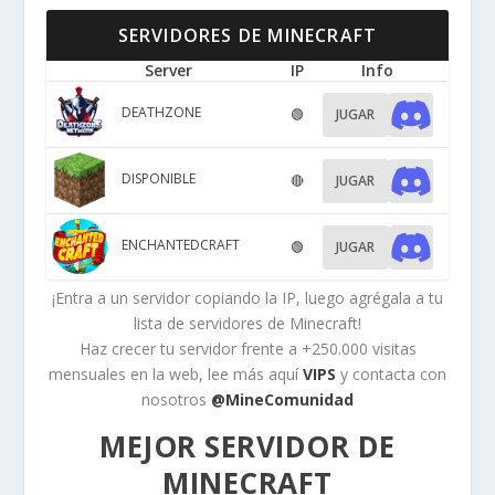
SERVIDORES DE MINECRAFT
Server
IP
Info
DEATHZONE
🟢
JUGAR
DISPONIBLE
🔴
JUGAR
ENCHANTEDCRAFT
🟢
JUGAR
¡Entra a un servidor copiando la IP, luego agrégala a tu
lista de servidores de Minecraft!
Haz crecer tu servidor frente a +250.000 visitas
mensuales en la web, lee más aquí
VIPS
y contacta con
nosotros
@MineComunidad
MEJOR SERVIDOR DE
MINECRAFT