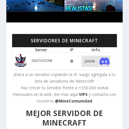
SERVIDORES DE MINECRAFT
Server
IP
Info
DEATHZONE
🟢
JUGAR
¡Entra a un servidor copiando la IP, luego agrégala a tu
lista de servidores de Minecraft!
Haz crecer tu servidor frente a +250.000 visitas
mensuales en la web, lee más aquí
VIPS
y contacta con
nosotros
@MineComunidad
MEJOR SERVIDOR DE
MINECRAFT