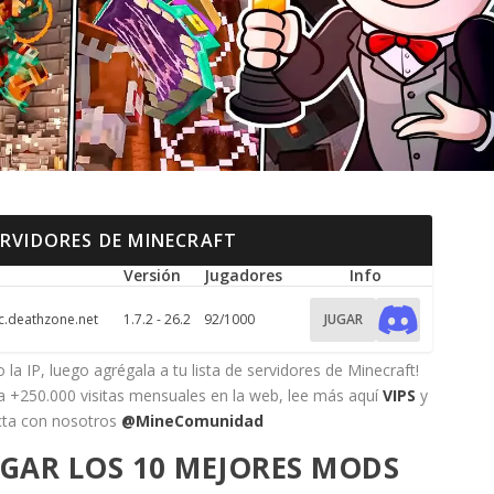
ERVIDORES DE MINECRAFT
Versión
Jugadores
Info
.deathzone.net
1.7.2 - 26.2
92/1000
JUGAR
 la IP, luego agrégala a tu lista de servidores de Minecraft!
 a +250.000 visitas mensuales en la web, lee más aquí
VIPS
y
cta con nosotros
@MineComunidad
GAR LOS 10 MEJORES MODS