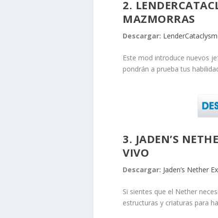
2. LENDERCATACL
MAZMORRAS
Descargar:
LenderCataclysm
Este mod introduce nuevos je
pondrán a prueba tus habilida
3. JADEN’S NET
VIVO
Descargar:
Jaden’s Nether E
Si sientes que el Nether nec
estructuras y criaturas para h