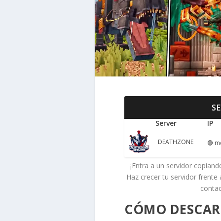
S
Server
IP
DEATHZONE
🟢
mc
¡Entra a un servidor copiando
Haz crecer tu servidor frente
conta
CÓMO DESCAR