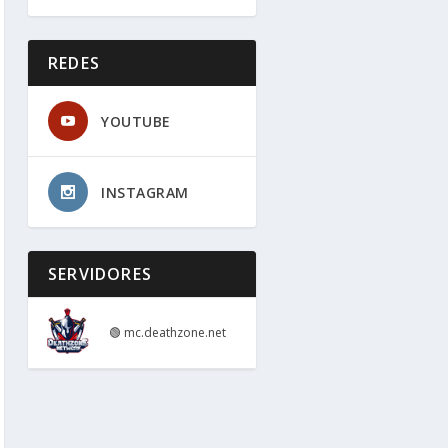
REDES
YOUTUBE
INSTAGRAM
SERVIDORES
🟢
mc.deathzone.net