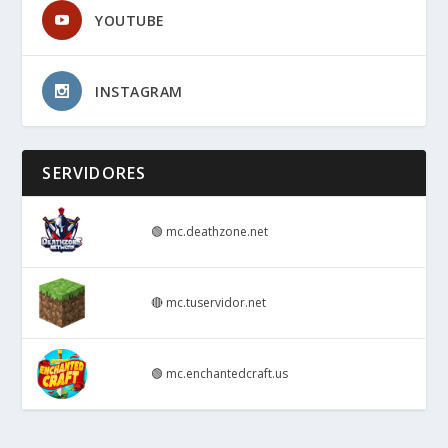
YOUTUBE
INSTAGRAM
SERVIDORES
🟢
mc.deathzone.net
🔴
mc.tuservidor.net
🟢
mc.enchantedcraft.us