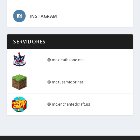
INSTAGRAM
SERVIDORES
🟢
mc.deathzone.net
🔴
mc.tuservidor.net
🟢
mc.enchantedcraft.us