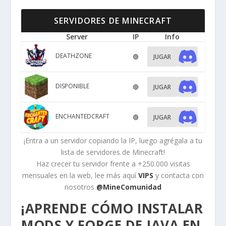
SERVIDORES DE MINECRAFT
Server
IP
Info
DEATHZONE
🟢
JUGAR
DISPONIBLE
🔴
JUGAR
ENCHANTEDCRAFT
🟢
JUGAR
¡Entra a un servidor copiando la IP, luego agrégala a tu
lista de servidores de Minecraft!
Haz crecer tu servidor frente a +250.000 visitas
mensuales en la web, lee más aquí
VIPS
y contacta con
nosotros
@MineComunidad
¡APRENDE CÓMO INSTALAR
MODS Y FORGE DE JAVA EN