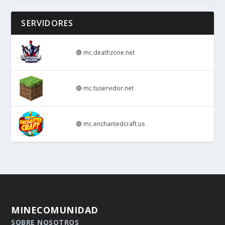
SERVIDORES
🟢
mc.deathzone.net
🔴
mc.tuservidor.net
🟢
mc.enchantedcraft.us
MINECOMUNIDAD
SOBRE NOSOTROS