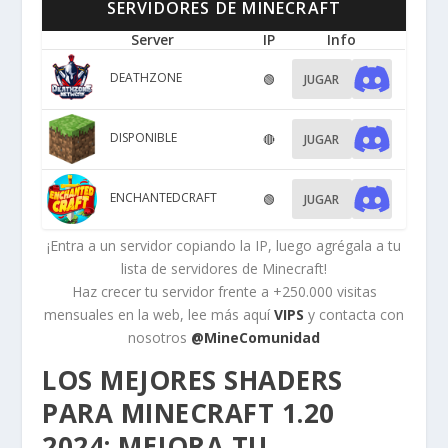
SERVIDORES DE MINECRAFT
Server
IP
Info
DEATHZONE
🟢
JUGAR
DISPONIBLE
🔴
JUGAR
ENCHANTEDCRAFT
🟢
JUGAR
¡Entra a un servidor copiando la IP, luego agrégala a tu
lista de servidores de Minecraft!
Haz crecer tu servidor frente a +250.000 visitas
mensuales en la web, lee más aquí
VIPS
y contacta con
nosotros
@MineComunidad
LOS MEJORES SHADERS
PARA MINECRAFT 1.20
2024: MEJORA TU