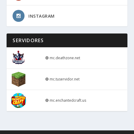
INSTAGRAM
SERVIDORES
🟢
mc.deathzone.net
🔴
mc.tuservidor.net
🔴
mc.enchantedcraft.us