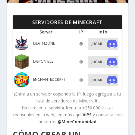
SERVIDORES DE MINECRAFT
Server
IP
Info
DEATHZONE
🟢
JUGAR
DISPONIBLE
🔴
JUGAR
ENCHANTEDCRAFT
🔴
JUGAR
¡Entra a un servidor copiando la IP, luego agrégala a tu
lista de servidores de Minecraft!
Haz crecer tu servidor frente a +250.000 visitas
mensuales en la web, lee más aquí
VIPS
y contacta con
nosotros
@MineComunidad
CÓMO CREAR UN