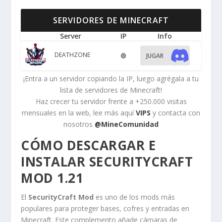
SERVIDORES DE MINECRAFT
Server
IP
Info
DEATHZONE
🟢
JUGAR
¡Entra a un servidor copiando la IP, luego agrégala a tu
lista de servidores de Minecraft!
Haz crecer tu servidor frente a +250.000 visitas
mensuales en la web, lee más aquí
VIPS
y contacta con
nosotros
@MineComunidad
CÓMO DESCARGAR E
INSTALAR SECURITYCRAFT
MOD 1.21
El
SecurityCraft Mod
es uno de los mods más
populares para proteger bases, cofres y entradas en
Minecraft. Este complemento añade cámaras de