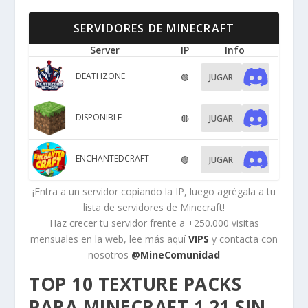
SERVIDORES DE MINECRAFT
Server
IP
Info
DEATHZONE
🟢
JUGAR
DISPONIBLE
🔴
JUGAR
ENCHANTEDCRAFT
🟢
JUGAR
¡Entra a un servidor copiando la IP, luego agrégala a tu
lista de servidores de Minecraft!
Haz crecer tu servidor frente a +250.000 visitas
mensuales en la web, lee más aquí
VIPS
y contacta con
nosotros
@MineComunidad
TOP 10 TEXTURE PACKS
PARA MINECRAFT 1.21 SIN