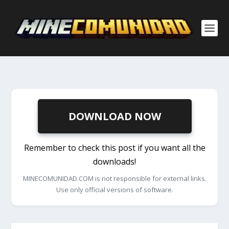
DOWNLOAD NOW
Remember to check this post if you want all the
downloads!
MINECOMUNIDAD.COM is not responsible for external links.
Use only official versions of software.