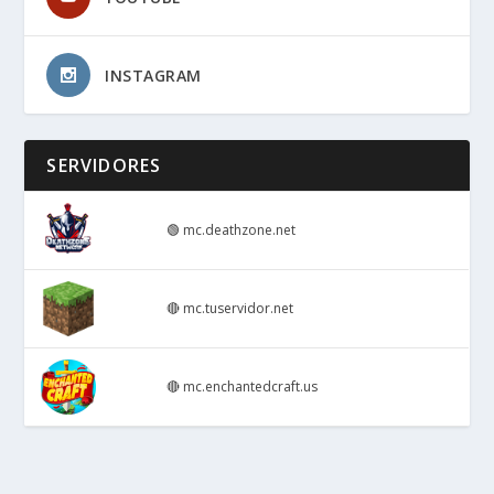
INSTAGRAM
SERVIDORES
🟢
mc.deathzone.net
🔴
mc.tuservidor.net
🔴
mc.enchantedcraft.us