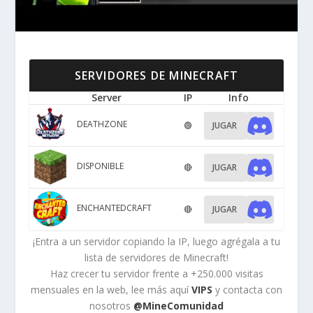
SERVIDORES DE MINECRAFT
Server
IP
Info
DEATHZONE
🟢
JUGAR
DISPONIBLE
🔴
JUGAR
ENCHANTEDCRAFT
🔴
JUGAR
¡Entra a un servidor copiando la IP, luego agrégala a tu
lista de servidores de Minecraft!
Haz crecer tu servidor frente a +250.000 visitas
mensuales en la web, lee más aquí
VIPS
y contacta con
nosotros
@MineComunidad