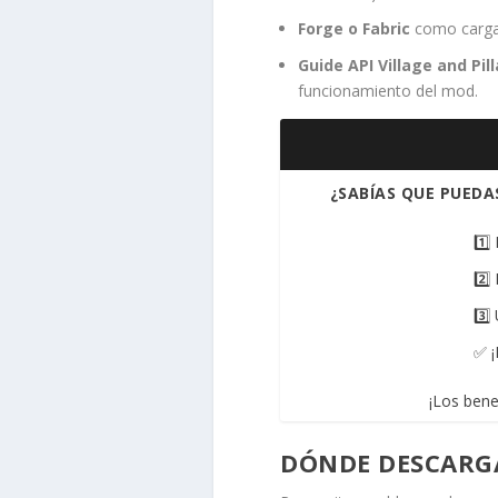
Forge o Fabric
como carga
Guide API Village and Pil
funcionamiento del mod.
¿SABÍAS QUE PUEDA
1️⃣
2️⃣
3️⃣
✅ ¡
¡Los bene
DÓNDE DESCARG