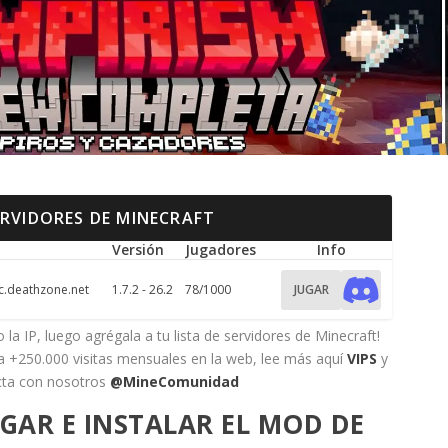
ERVIDORES DE MINECRAFT
Versión
Jugadores
Info
.deathzone.net
1.7.2 - 26.2
78/1000
JUGAR
 la IP, luego agrégala a tu lista de servidores de Minecraft!
 a +250.000 visitas mensuales en la web, lee más aquí
VIPS
y
cta con nosotros
@MineComunidad
AR E INSTALAR EL MOD DE