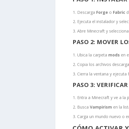
Descarga
Forge
o
Fabric
de
Ejecuta el instalador y sele
Abre Minecraft y selecciona 
PASO 2: MOVER L
Ubica la carpeta
mods
en e
Copia los archivos descar
Cierra la ventana y ejecuta 
PASO 3: VERIFIC
Entra a Minecraft y ve a la
Busca
Vampirism
en la lis
Carga un mundo nuevo o ent
CÓMO ACTIVAR Y