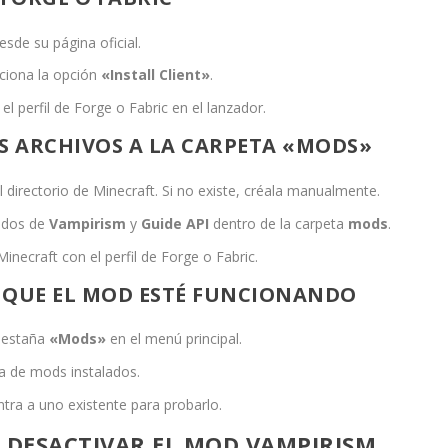
sde su página oficial.
cciona la opción
«Install Client»
.
el perfil de Forge o Fabric en el lanzador.
OS ARCHIVOS A LA CARPETA «MODS»
l directorio de Minecraft. Si no existe, créala manualmente.
gados de
Vampirism
y
Guide API
dentro de la carpeta
mods
.
Minecraft con el perfil de Forge o Fabric.
AR QUE EL MOD ESTÉ FUNCIONANDO
 pestaña
«Mods»
en el menú principal.
ta de mods instalados.
ra a uno existente para probarlo.
 DESACTIVAR EL MOD VAMPIRISM