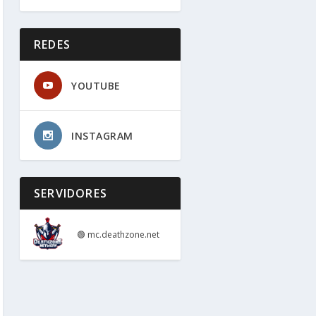
REDES
YOUTUBE
INSTAGRAM
SERVIDORES
🟢
mc.deathzone.net