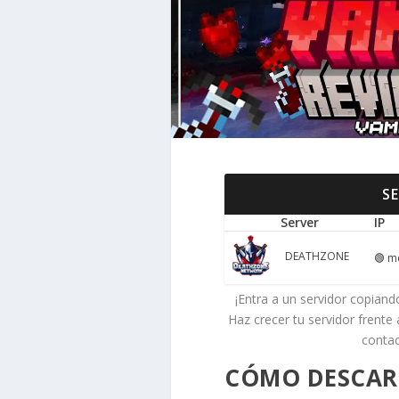
S
Server
IP
DEATHZONE
🟢
mc
¡Entra a un servidor copiando
Haz crecer tu servidor frente
conta
CÓMO DESCARG