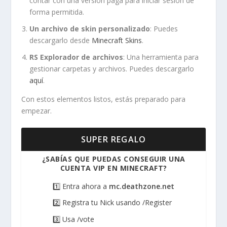
contar con una versión paga para iniciar sesión de
forma permitida.
Un archivo de skin personalizado
: Puedes
descargarlo desde
Minecraft Skins
.
RS Explorador de archivos
: Una herramienta para
gestionar carpetas y archivos. Puedes descargarlo
aquí
.
Con estos elementos listos, estás preparado para
empezar.
SUPER REGALO
¿SABÍAS QUE PUEDAS CONSEGUIR UNA
CUENTA VIP EN MINECRAFT?
1️⃣ Entra ahora a
mc.deathzone.net
2️⃣ Registra tu Nick usando /Register
3️⃣ Usa /vote