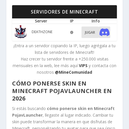
SERVIDORES DE MINECRAFT
Server
IP
Info
DEATHZONE
🟢
JUGAR
¡Entra a un servidor copiando la IP, luego agrégala a tu
lista de servidores de Minecraft!
Haz crecer tu servidor frente a +250.000 visitas
mensuales en la web, lee más aquí
VIPS
y contacta con
nosotros
@MineComunidad
CÓMO PONERSE SKIN EN
MINECRAFT POJAVLAUNCHER EN
2026
Si estás buscando
cómo ponerse skin en Minecraft
PojavLauncher
, llegaste al lugar indicado. Cambiar tu
skin puede transformar la manera en que disfrutas de
Minecraft, personalizando tu avatar para que sea único.