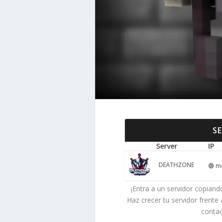
S
Server
IP
DEATHZONE
🟢
mc
¡Entra a un servidor copiando
Haz crecer tu servidor frente
conta