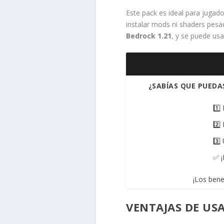
Este pack es ideal para jugado
instalar mods ni shaders pes
Bedrock 1.21
, y se puede us
¿SABÍAS QUE PUEDA
1️⃣
2️⃣
3️⃣
✅ ¡
¡Los bene
VENTAJAS DE US