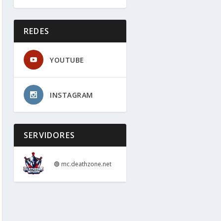
REDES
YOUTUBE
INSTAGRAM
SERVIDORES
🟢
mc.deathzone.net