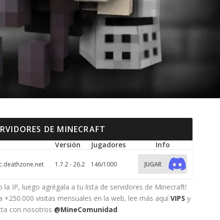
ERVIDORES DE MINECRAFT
Versión
Jugadores
Info
.deathzone.net
1.7.2 - 26.2
146/1000
JUGAR
 la IP, luego agrégala a tu lista de servidores de Minecraft!
 a +250.000 visitas mensuales en la web, lee más aquí
VIPS
y
cta con nosotros
@MineComunidad