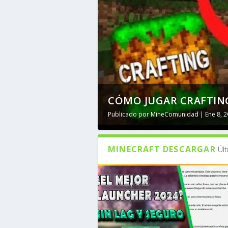
CÓMO JUGAR CRAFTING
Publicado por
MineComunidad
|
Ene 8, 
MINECRAFT DESCARGAR
Úl