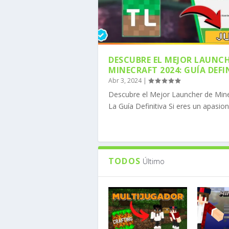
DESCUBRE EL MEJOR LAUNCH
MINECRAFT 2024: GUÍA DEFI
Abr 3, 2024
|
COMO DESCARGAR MOJO
COMO DESCARGAR FORG
CÓMO INSTALAR OPTIF
CÓMO DESCARGAR LOS 
CÓMO DESCARGAR ADDO
Descubre el Mejor Launcher de Mine
Publicado por
Publicado por
Publicado por
Publicado por
Publicado por
MineComunidad
MineComunidad
MineComunidad
MineComunidad
MineComunidad
|
|
|
|
|
Ene 8, 
Ene 8, 
Nov 20,
Nov 6, 
Nov 6, 
La Guía Definitiva Si eres un apasion
TODOS
Último