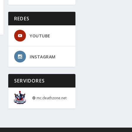
REDES
YOUTUBE
INSTAGRAM
SERVIDORES
🟢
mc.deathzone.net