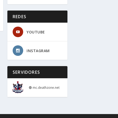
REDES
YOUTUBE
INSTAGRAM
SERVIDORES
🟢
mc.deathzone.net