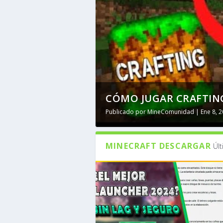
CÓMO JUGAR CRAFTING
Publicado por
MineComunidad
|
Ene 8, 
MINECRAFT DESCARGAR
Úl