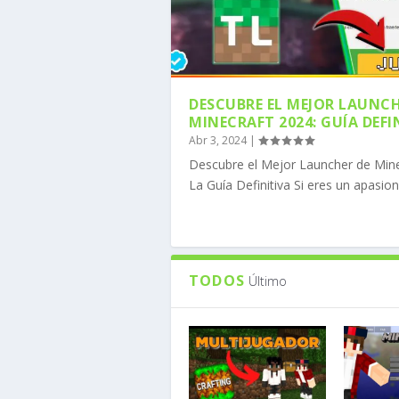
DESCUBRE EL MEJOR LAUNCH
MINECRAFT 2024: GUÍA DEFI
Abr 3, 2024
|
COMO DESCARGAR MOJO
COMO DESCARGAR FORG
CÓMO INSTALAR OPTIF
CÓMO DESCARGAR LOS 
CÓMO DESCARGAR ADDO
Descubre el Mejor Launcher de Mine
Publicado por
Publicado por
Publicado por
Publicado por
Publicado por
MineComunidad
MineComunidad
MineComunidad
MineComunidad
MineComunidad
|
|
|
|
|
Ene 8, 
Ene 8, 
Nov 20,
Nov 6, 
Nov 6, 
La Guía Definitiva Si eres un apasion
TODOS
Último