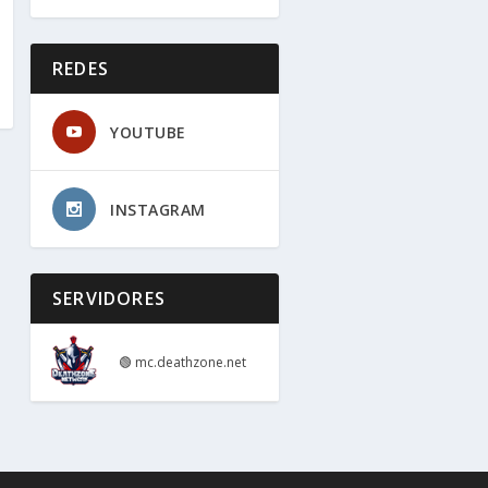
REDES
YOUTUBE
INSTAGRAM
SERVIDORES
🟢
mc.deathzone.net