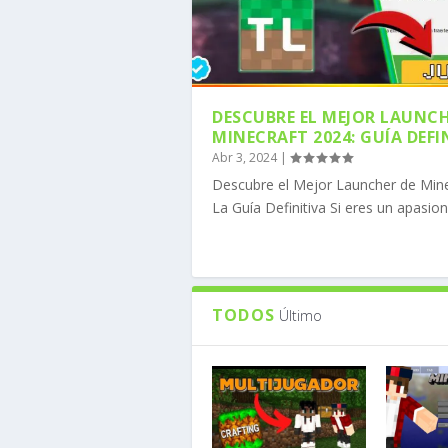
DESCUBRE EL MEJOR LAUNCH
MINECRAFT 2024: GUÍA DEFI
Abr 3, 2024
|
COMO DESCARGAR MOJO
COMO DESCARGAR FORG
CÓMO INSTALAR OPTIF
CÓMO DESCARGAR LOS 
CÓMO DESCARGAR ADDO
Descubre el Mejor Launcher de Mine
Publicado por
Publicado por
Publicado por
Publicado por
Publicado por
MineComunidad
MineComunidad
MineComunidad
MineComunidad
MineComunidad
|
|
|
|
|
Ene 8, 
Ene 8, 
Nov 20,
Nov 6, 
Nov 6, 
La Guía Definitiva Si eres un apasion
TODOS
Último