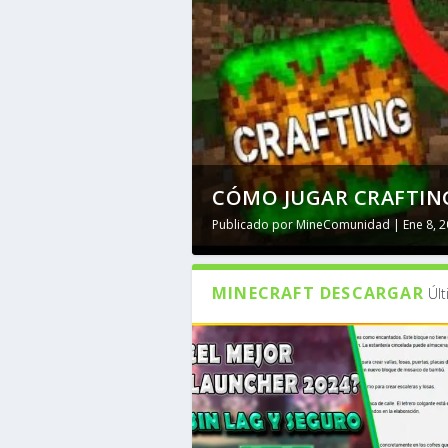
CÓMO JUGAR CRAFTING
Publicado por
MineComunidad
|
Ene 8, 
MINECRAFT DESCARGAR
Úl