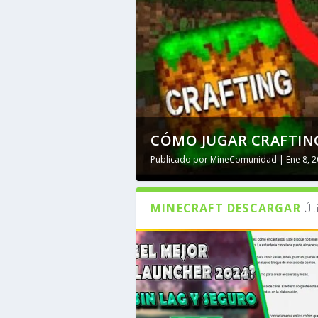
CÓMO JUGAR CRAFTING
Publicado por
MineComunidad
|
Ene 8, 
MINECRAFT DESCARGAR
Úl