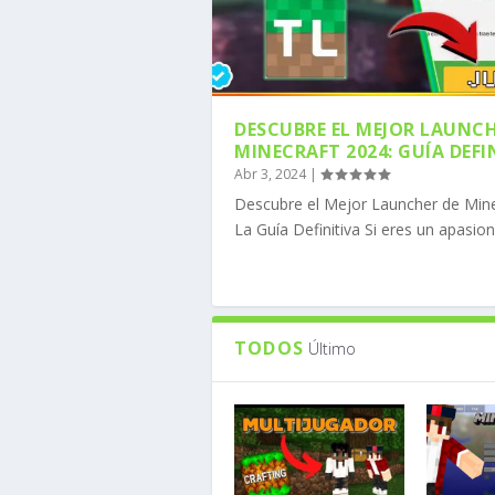
DESCUBRE EL MEJOR LAUNCH
MINECRAFT 2024: GUÍA DEFI
Abr 3, 2024
|
COMO DESCARGAR MOJO
COMO DESCARGAR FORG
CÓMO INSTALAR OPTIF
CÓMO DESCARGAR LOS 
CÓMO DESCARGAR ADDO
Descubre el Mejor Launcher de Mine
Publicado por
Publicado por
Publicado por
Publicado por
Publicado por
MineComunidad
MineComunidad
MineComunidad
MineComunidad
MineComunidad
|
|
|
|
|
Ene 8, 
Ene 8, 
Nov 20,
Nov 6, 
Nov 6, 
La Guía Definitiva Si eres un apasion
TODOS
Último