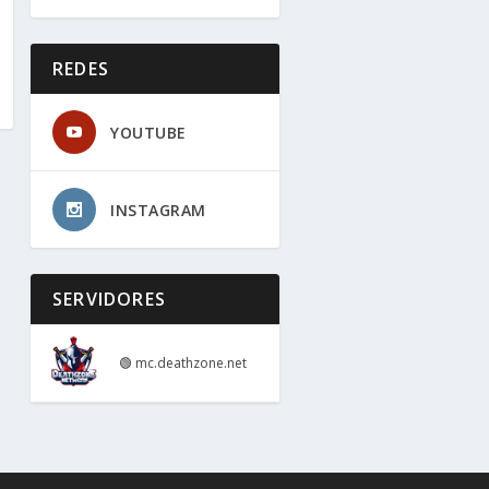
REDES
YOUTUBE
INSTAGRAM
SERVIDORES
🟢
mc.deathzone.net