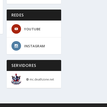
REDES
YOUTUBE
INSTAGRAM
SERVIDORES
🟢
mc.deathzone.net