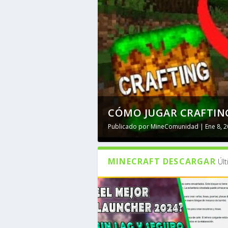
CÓMO JUGAR CRAFTING
Publicado por
MineComunidad
|
Ene 8, 
MINECRAFT DESCARGAR
Úl