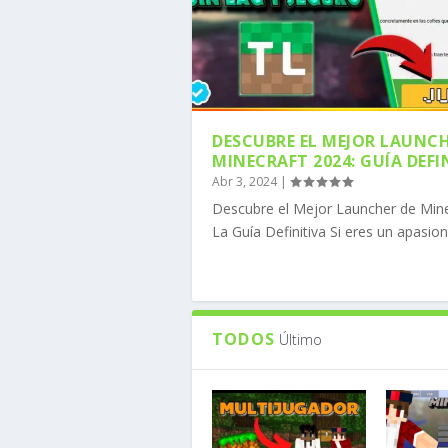
DESCUBRE EL MEJOR LAUNCH
MINECRAFT 2024: GUÍA DEFI
Abr 3, 2024
|
COMO DESCARGAR MOJO
COMO DESCARGAR FORG
CÓMO INSTALAR OPTIF
CÓMO DESCARGAR LOS 
CÓMO DESCARGAR ADDO
Descubre el Mejor Launcher de Mine
Publicado por
Publicado por
Publicado por
Publicado por
Publicado por
MineComunidad
MineComunidad
MineComunidad
MineComunidad
MineComunidad
|
|
|
|
|
Ene 8, 
Ene 8, 
Nov 20,
Nov 6, 
Nov 6, 
La Guía Definitiva Si eres un apasion
TODOS
Último