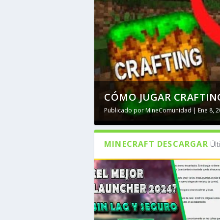
CÓMO JUGAR CRAFTING
Publicado por
MineComunidad
|
Ene 8, 
MINECRAFT DESCARGAR
Úl