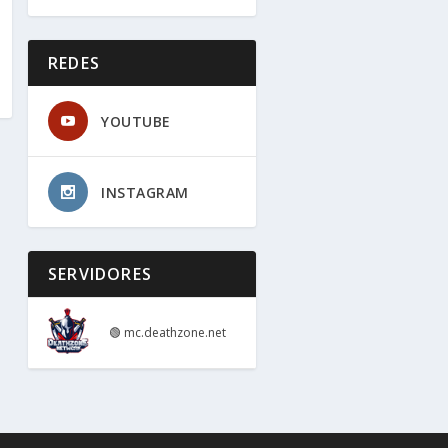
REDES
YOUTUBE
INSTAGRAM
SERVIDORES
🟢
mc.deathzone.net