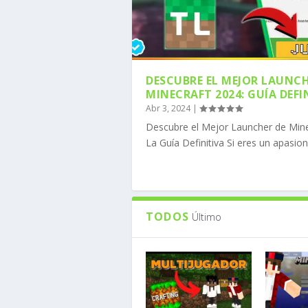
DESCUBRE EL MEJOR LAUNCH
MINECRAFT 2024: GUÍA DEFI
Abr 3, 2024
|
COMO DESCARGAR MOJO
COMO DESCARGAR FORG
CÓMO INSTALAR OPTIF
CÓMO DESCARGAR LOS 
CÓMO DESCARGAR ADDO
Descubre el Mejor Launcher de Mine
Publicado por
Publicado por
Publicado por
Publicado por
Publicado por
MineComunidad
MineComunidad
MineComunidad
MineComunidad
MineComunidad
|
|
|
|
|
Ene 8, 
Ene 8, 
Nov 20,
Nov 6, 
Nov 6, 
La Guía Definitiva Si eres un apasion
TODOS
Último