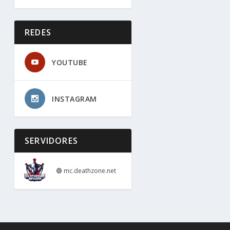
REDES
YOUTUBE
INSTAGRAM
SERVIDORES
🟢
mc.deathzone.net